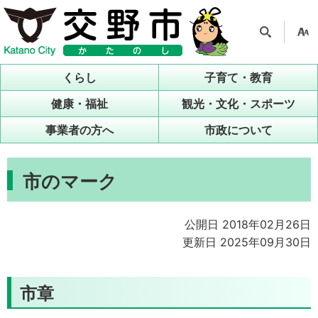
検索
支援
ツー
くらし
子育て・教育
ル
健康・福祉
観光・文化・スポーツ
事業者の方へ
市政について
市のマーク
公開日 2018年02月26日
更新日 2025年09月30日
市章