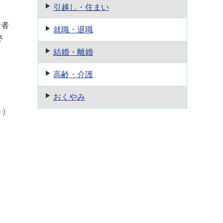
引越し・住まい
険者
就職・退職
さ
結婚・離婚
高齢・介護
おくやみ
。）