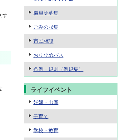
職員等募集
ます
ごみの収集
市民相談
おりひめバス
条例・規則
（例規集）
せ
ライフイベント
妊娠・出産
子育て
学校・教育