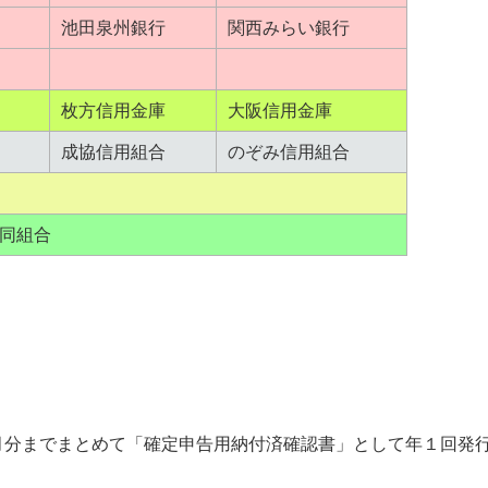
池田泉州銀行
関西みらい銀行
枚方信用金庫
大阪信用金庫
成協信用組合
のぞみ信用組合
金庫
協同組合
月分までまとめて「確定申告用納付済確認書」として年１回発