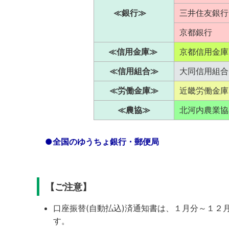
≪銀行≫
三井住友銀行
京都銀行
≪信用金庫≫
京都信用金庫
≪信用組合≫
大同信用組合
≪労働金庫≫
近畿労働
≪農協≫
北河内農業
●全国のゆうちょ銀行・郵便局
【ご注意】
口座振替(自動払込)済通知書は、１月分～１２
す。