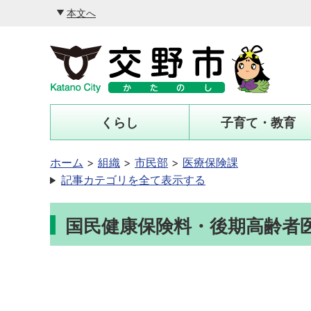
本文へ
くらし
子育て・教育
ホーム
組織
市民部
医療保険課
記事カテゴリを全て表示する
国民健康保険料・後期高齢者