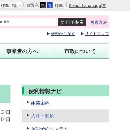
背景色
Select Language
▼
標準
縮小
黒
青
標準
検索方法
分野から探す
サイトマップ
事業者の方へ
市政について
便利情報ナビ
組織案内
月31日
入札・契約
月01日
施設予約
システム