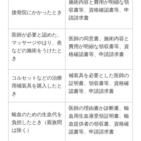
施術内容と費用が明細な領
収書等、資格確認書等、
申
接骨院にかかったとき
請請求書
医師が必要と認めた、
医師の同意書、施術内容と
マッサージやはり、灸
費用が明細な領収書等、資
などの施術をうけた
と
格確認書等、申請請求書
き
補装具を必要とした医師の
コルセットなどの治療
証明書、領収書等、資格確
用補装具を購入したと
認書等、申請請求書
き
医師の理由書か診断書、輸
輸血のための生血代を
血用生血液受領証明書、
輸
負担したとき（親族間
血提供者の領収書、資格確
は除く）
認書等、申請請求書