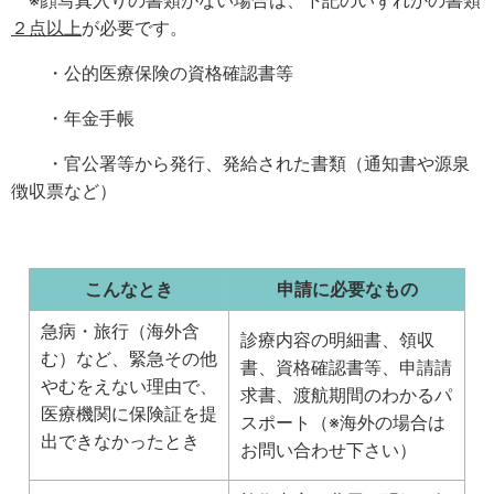
※顔写真入りの書類がない場合は、下記のいずれかの書類
２点以上
が必要です。
・公的医療保険の資格確認書等
・年金手帳
・官公署等から発行、発給された書類（通知書や源泉
徴収票など）
こんなとき
申請に必要なもの
急病・旅行（海外含
診療内容の明細書、領収
む）など、緊急その他
書、資格確認書等、申請請
やむをえない理由で、
求書、渡航期間のわかるパ
医療機関に保険証を提
スポート（※海外の場合は
出できなかったとき
お問い合わせ下さい）