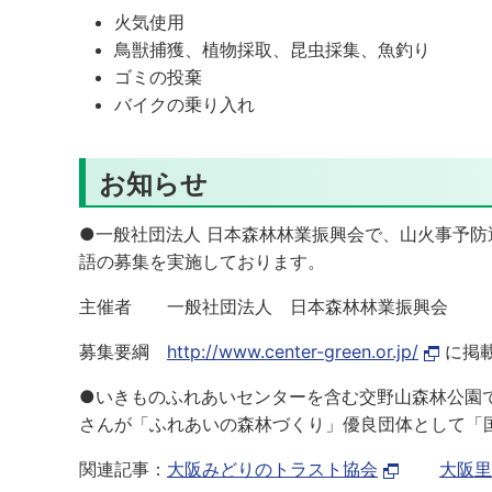
火気使用
鳥獣捕獲、植物採取、昆虫採集、魚釣り
ゴミの投棄
バイクの乗り入れ
お知らせ
●一般社団法人 日本森林林業振興会で、山火事予
語の募集を実施しております。
主催者 一般社団法人 日本森林林業振興会
募集要綱
http://www.center-green.or.jp/
に掲
●いきものふれあいセンターを含む交野山森林公園
さんが「ふれあいの森林づくり」優良団体として「
関連記事：
大阪みどりのトラスト協会
大阪里