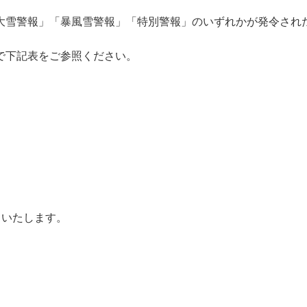
。
大雪警報」「暴風雪警報」「特別警報」のいずれかが発令され
ので下記表をご参照ください。
といたします。