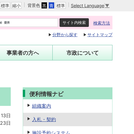
背景色
Select Language
▼
標準
縮小
黒
青
標準
検索方法
分野から探す
サイトマップ
事業者の方へ
市政について
便利情報ナビ
組織案内
月13日
入札・契約
23日
施設予約
システム