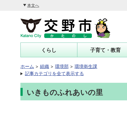
本文へ
くらし
子育て・教育
ホーム
組織
環境部
環境衛生課
記事カテゴリを全て表示する
いきものふれあいの里