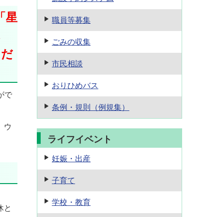
「星
職員等募集
し
ごみの収集
ただ
市民相談
おりひめバス
がで
条例・規則
（例規集）
、ウ
ライフイベント
妊娠・出産
子育て
学校・教育
休と