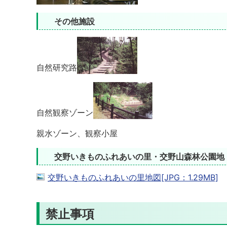
その他施設
自然研究路
自然観察ゾーン
親水ゾーン、観察小屋
交野いきものふれあいの里・交野山森林公園地
交野いきものふれあいの里地図[JPG：1.29MB]
禁止事項