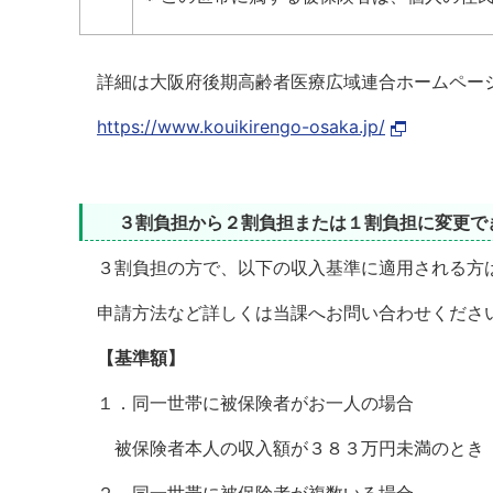
詳細は大阪府後期高齢者医療広域連合ホームペー
https://www.kouikirengo-osaka.jp/
３割負担から２割負担または１割負担に変更で
３割負担の方で、以下の収入基準に適用される方は
申請方法など詳しくは当課へお問い合わせくださ
【基準額】
１．同一世帯に被保険者がお一人の場合
被保険者本人の収入額が３８３万円未満のとき