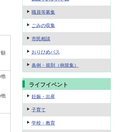
職員等募集
ごみの収集
市民相談
おりひめバス
計額
条例・規則
（例規集）
の他
ライフイベント
の他
妊娠・出産
子育て
学校・教育
。