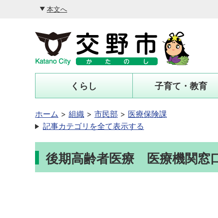
本文へ
くらし
子育て・教育
ホーム
組織
市民部
医療保険課
記事カテゴリを全て表示する
後期高齢者医療 医療機関窓