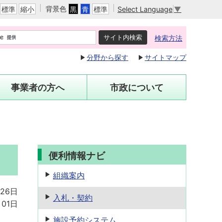
背景色
Select Language
▼
標準
縮小
黒
青
標準
検索方法
分野から探す
サイトマップ
事業者の方へ
市政について
便利情報ナビ
組織案内
月26日
入札・契約
月01日
施設予約
システム