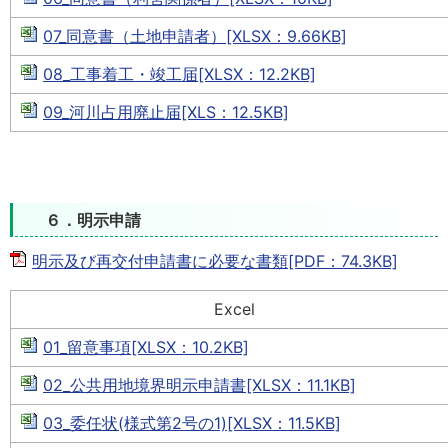
07_同意書（土地申請者）[XLSX：9.66KB]
08_工事着工・竣工届[XLSX：12.2KB]
09_河川占用廃止届[XLS：12.5KB]
６．明示申請
明示及び再交付申請書に必要な書類[PDF：74.3KB]
Excel
01_留意事項[XLSX：10.2KB]
02_公共用地境界明示申請書[XLSX：11.1KB]
03_委任状(様式第2号の1)[XLSX：11.5KB]