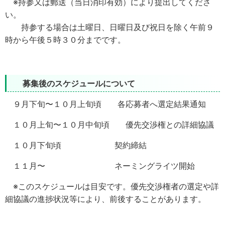
※持参又は郵送
（当日消印有効）
により提出してくださ
い。
持参する場合は
土
曜日、日曜日及び祝日を除く
午前９
時から午後５時３０分まで
です。
募集後のスケジュールについて
９月下旬〜１０月上旬頃 各応募者へ選定結果通知
１０月上旬〜１０月中旬頃 優先交渉権との詳細協議
１０月下旬頃 契約締結
１１
月〜 ネーミングライツ開始
※このスケジュールは目安です。優先交渉権者の選定や詳
細協議の進捗状況等により、前後することがあります。