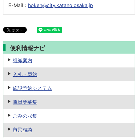
E-Mail：
hoken@city.katano.osaka.jp
便利情報ナビ
組織案内
入札・契約
施設予約
システム
職員等募集
ごみの収集
市民相談