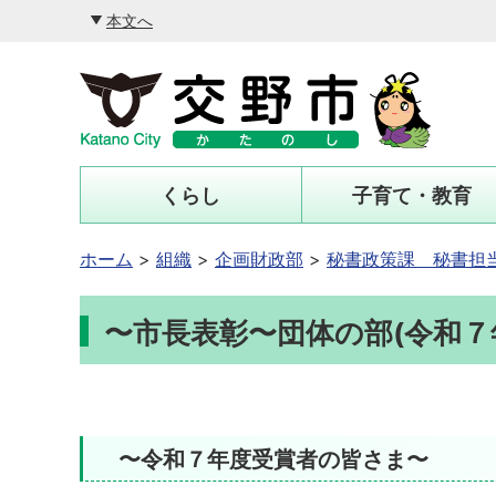
本文へ
くらし
子育て・教育
ホーム
組織
企画財政部
秘書政策課 秘書担
〜市長表彰〜団体の部(令和７
〜令和７年度受賞者の皆さま〜