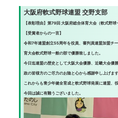
大阪府軟式野球連盟 交野支部
【表彰理由】第79回 大阪府総合体育大会（軟式野
【受賞者からの一言】
令和7年連盟創立55周年を役員、審判員連盟加盟チ
育大会軟式野球一般の部で優勝致しました。
今日迄連盟の歴史として大阪大会優勝、近畿大会優
政の皆様方のご尽力のお陰と心から感謝申し上げま
これからも青少年健全育成と軟式野球発展に連盟、
今回は誠に有難うございました。