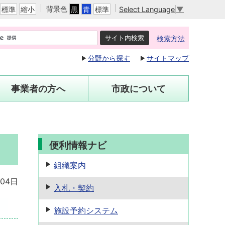
背景色
Select Language
▼
標準
縮小
黒
青
標準
検索方法
分野から探す
サイトマップ
事業者の方へ
市政について
便利情報ナビ
組織案内
月04日
入札・契約
施設予約
システム