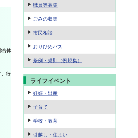
職員等募集
ごみの収集
市民相談
おりひめバス
総合体
条例・規則
（例規集）
す、行
ライフイベント
妊娠・出産
子育て
学校・教育
引越し・住まい