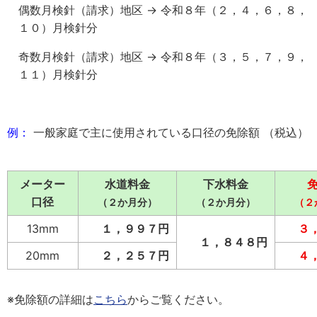
偶数月検針（請求）地区 → 令和８年（２，４，６，８，
１０）月検針分
奇数月検針（請求）地区 → 令和８年（３，５，７，９，
１１）月検針分
例：
一般家庭で主に使用されている口径の免除額 （税込）
メーター
水道料金
下水料金
口径
（２か月分）
（２か月分）
（２
13mm
１，９９７円
３
１，８４８円
20mm
２，２５７円
４
※免除額の詳細は
こちら
からご覧ください。