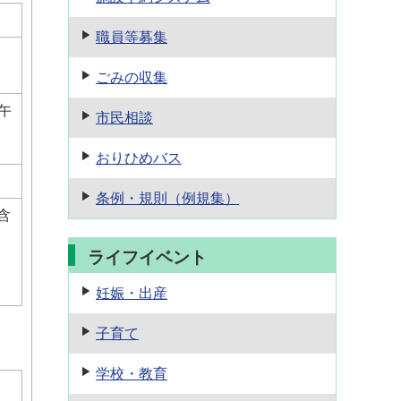
職員等募集
ごみの収集
午
市民相談
おりひめバス
条例・規則
（例規集）
含
ライフイベント
妊娠・出産
子育て
学校・教育