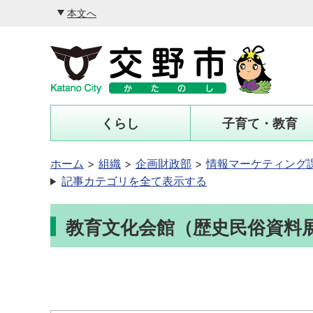
本文へ
くらし
子育て・教育
ホーム
組織
企画財政部
情報マーケティング課
記事カテゴリを全て表示する
教育文化会館（歴史民俗資料