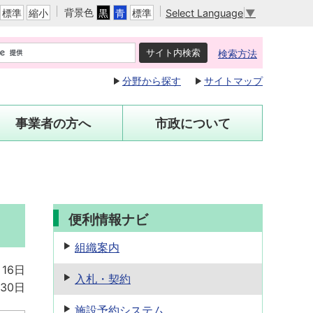
背景色
Select Language
▼
標準
縮小
黒
青
標準
検索方法
分野から探す
サイトマップ
事業者の方へ
市政について
便利情報ナビ
組織案内
月16日
入札・契約
30日
施設予約
システム