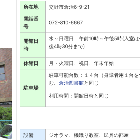
所在地
交野市倉治6-9-21
電話番
072-810-6667
号
水～日曜日 午前10時～午後5時(入室は
開館日
後4時30分まで)
時
休館日
月・火曜日、祝日、年末年始
駐車可能台数：１４台（身障者用１台を
む、
倉治図書館
と同じ
駐車場
利用時間：開館日時と同じ
設備
ジオラマ、機織り教室、民具の部屋