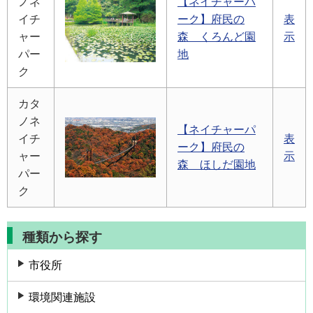
ノネ
【ネイチャーパ
イチ
ーク】府民の
表
ャー
森 くろんど園
示
パー
地
ク
カタ
ノネ
【ネイチャーパ
イチ
表
ーク】府民の
ャー
示
森 ほしだ園地
パー
ク
種類から探す
市役所
環境関連施設