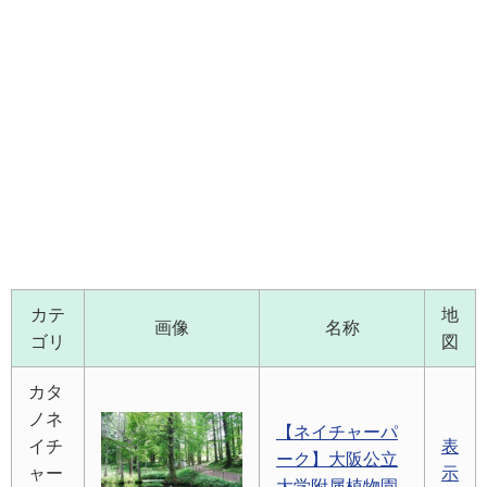
カテ
地
画像
名称
ゴリ
図
カタ
ノネ
【ネイチャーパ
イチ
表
ーク】大阪公立
ャー
示
大学附属植物園