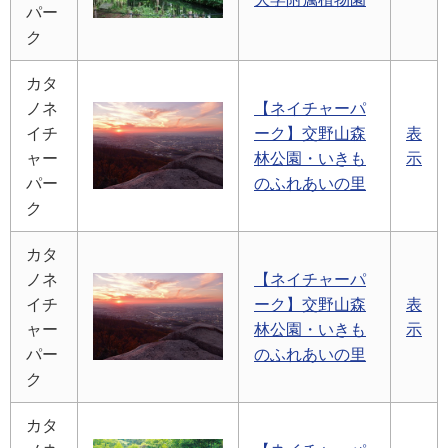
パー
ク
カタ
ノネ
【ネイチャーパ
イチ
ーク】交野山森
表
ャー
林公園・いきも
示
パー
のふれあいの里
ク
カタ
ノネ
【ネイチャーパ
イチ
ーク】交野山森
表
ャー
林公園・いきも
示
パー
のふれあいの里
ク
カタ