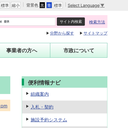
背景色
Select Language
▼
標準
縮小
黒
青
標準
検索方法
分野から探す
サイトマップ
事業者の方へ
市政について
便利情報ナビ
組織案内
tom
入札・契約
施設予約
システム