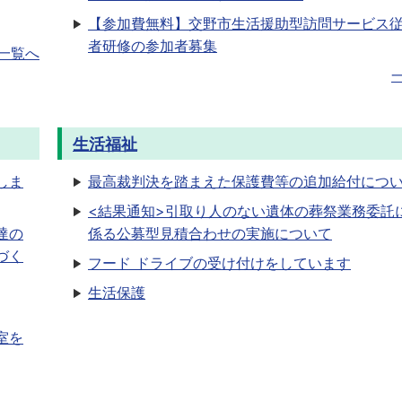
【参加費無料】交野市生活援助型訪問サービス
者研修の参加者募集
一覧へ
生活福祉
しま
最高裁判決を踏まえた保護費等の追加給付につ
<結果通知>引取り人のない遺体の葬祭業務委託
達の
係る公募型見積合わせの実施について
づく
フード ドライブの受け付けをしています
生活保護
室を