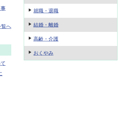
従事
就職・退職
結婚・離婚
一覧へ
高齢・介護
おくやみ
いて
に