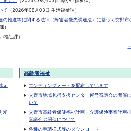
します。
（
2026年08月03日
障がい福祉課
）
いて
（
2026年08月03日
生活福祉課
）
達の推進等に関する法律（障害者優先調達法）に基づく交野市
課
）
い福祉課
）
高齢者福祉
越え
エンディングノートを配布しています
交野市地域包括支援センター運営審議会の開催
いて
え愛
交野市高齢者保健福祉計画・介護保険事業計画
審議会の開催について
各種の申請様式等のダウンロード