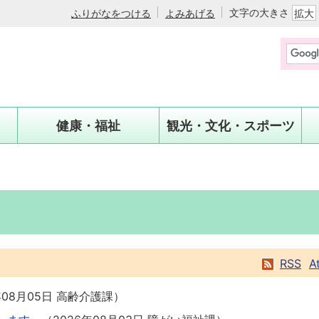
文字の大きさ
ふりがなをつける
よみあげる
拡大
健康・福祉
観光・文化・スポーツ
RSS
A
年08月05日
高齢介護課
）