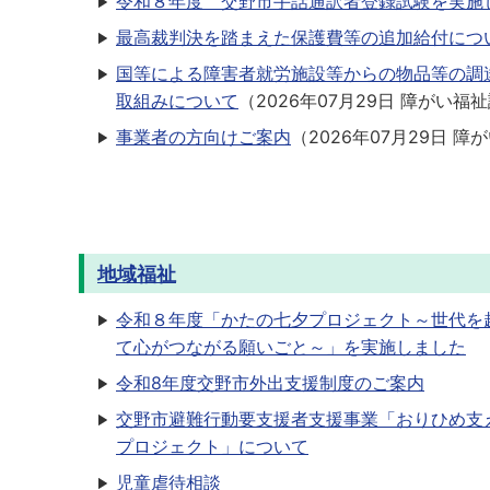
令和８年度 交野市手話通訳者登録試験を実施
最高裁判決を踏まえた保護費等の追加給付につ
国等による障害者就労施設等からの物品等の調
取組みについて
（
2026年07月29日
障がい福祉
事業者の方向けご案内
（
2026年07月29日
障が
地域福祉
令和８年度「かたの七夕プロジェクト～世代を
て心がつながる願いごと～」を実施しました
令和8年度交野市外出支援制度のご案内
交野市避難行動要支援者支援事業「おりひめ支
プロジェクト」について
児童虐待相談