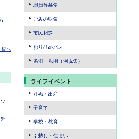
職員等募集
ごみの収集
の
市民相談
おりひめバス
一覧へ
条例・規則
（例規集）
ライフイベント
妊娠・出産
につ
子育て
推進
学校・教育
引越し・住まい