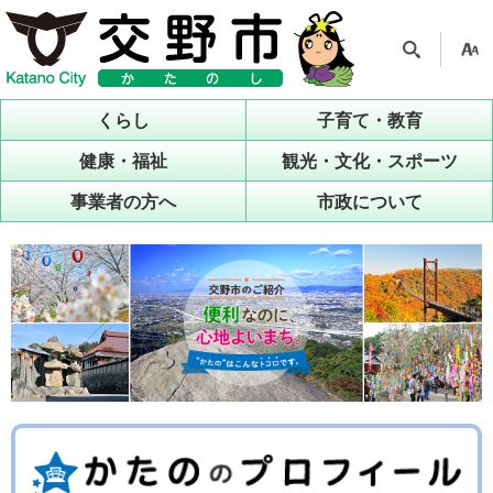
検索
支援
ツー
くらし
子育て・教育
ル
健康・福祉
観光・文化・スポーツ
事業者の方へ
市政について