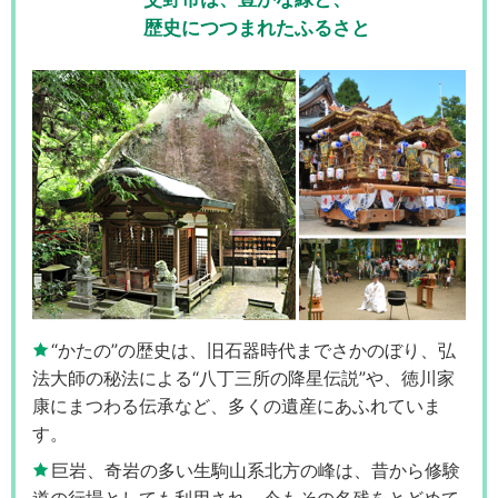
歴史につつまれたふるさと
“かたの”の歴史は、旧石器時代までさかのぼり、弘
法大師の秘法による“八丁三所の降星伝説”や、徳川家
康にまつわる伝承など、多くの遺産にあふれていま
す。
巨岩、奇岩の多い生駒山系北方の峰は、昔から修験
道の行場としても利用され、今もその名残をとどめて